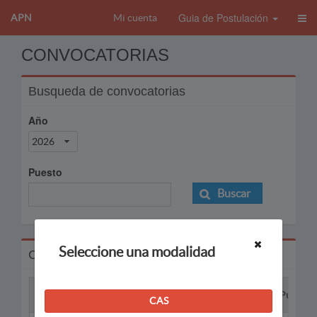
Guia de Postulación
APN
Mi cuenta
CONVOCATORIAS
Busqueda de convocatorias
Año
2026
Puesto
Buscar
Seleccione una modalidad
Convocatorias
Proceso
Puesto
CAS