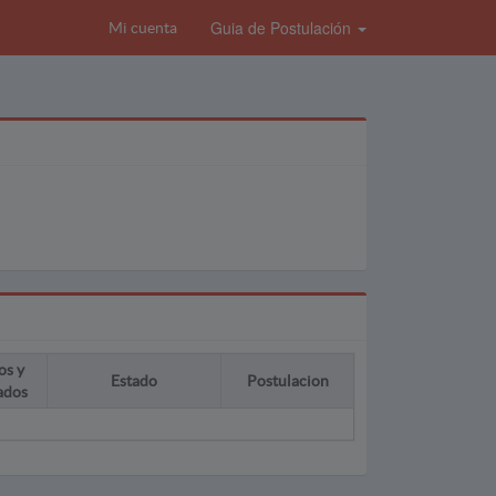
Guia de Postulación
Mi cuenta
os y
Estado
Postulacion
ados