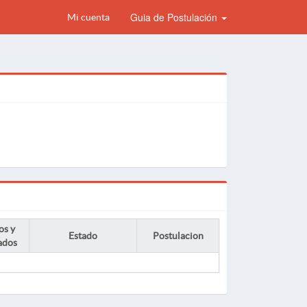
Guia de Postulación
Mi cuenta
os y
Estado
Postulacion
ados