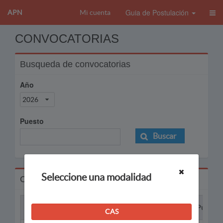
Guia de Postulación
APN
Mi cuenta
CONVOCATORIAS
Busqueda de convocatorias
Año
2026
Puesto
Buscar
Seleccione una modalidad
Convocatorias
Proceso
Puesto
CAS