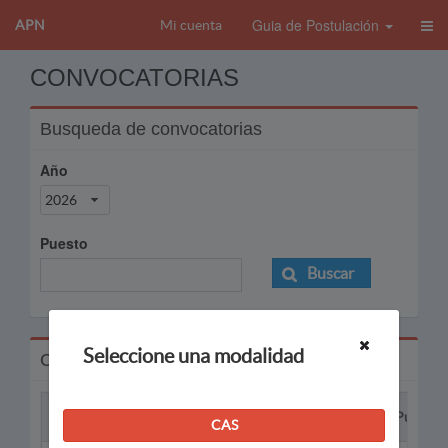
Guia de Postulación
APN
Mi cuenta
CONVOCATORIAS
Busqueda de convocatorias
Año
2026
Puesto
Buscar
Seleccione una modalidad
Convocatorias
Proceso
Puesto
CAS