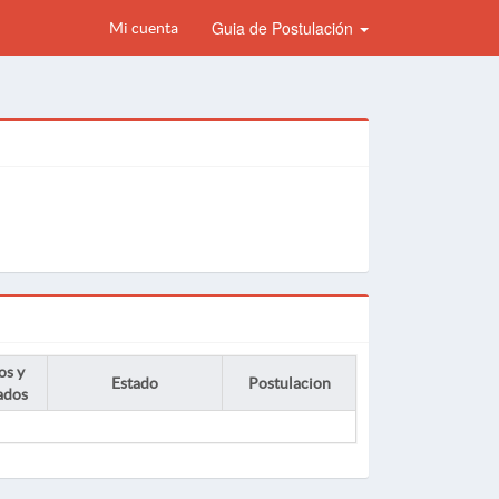
Guia de Postulación
Mi cuenta
os y
Estado
Postulacion
ados