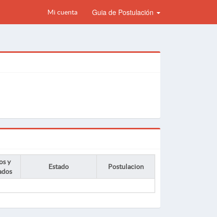
Guia de Postulación
Mi cuenta
os y
Estado
Postulacion
ados