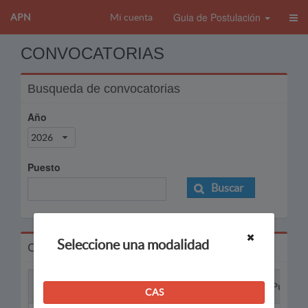
Guia de Postulación
APN
Mi cuenta
CONVOCATORIAS
Busqueda de convocatorias
Año
2026
Puesto
Buscar
Seleccione una modalidad
Convocatorias
Proceso
Puesto
CAS