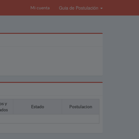
Guia de Postulación
Mi cuenta
os y
Estado
Postulacion
ados