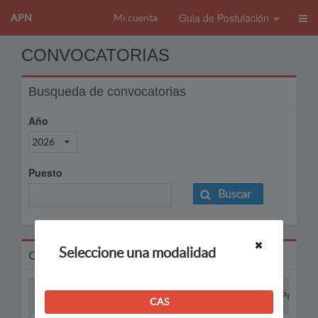
Guia de Postulación
APN
Mi cuenta
CONVOCATORIAS
Busqueda de convocatorias
Año
2026
Puesto
Buscar
Seleccione una modalidad
Convocatorias
Proceso
Puesto
CAS