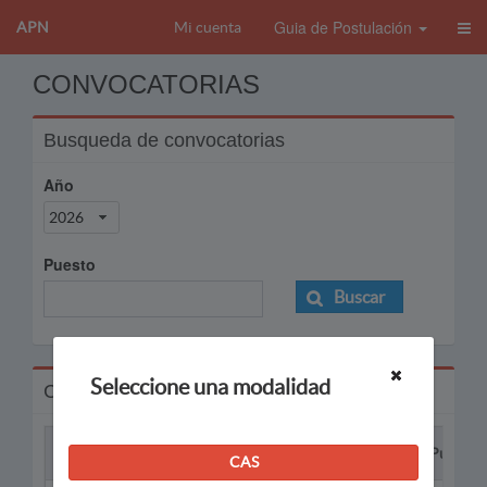
Guia de Postulación
APN
Mi cuenta
CONVOCATORIAS
Busqueda de convocatorias
Año
2026
Puesto
Buscar
Seleccione una modalidad
Convocatorias
Proceso
Puesto
CAS