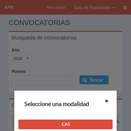
Guia de Postulación
APN
Mi cuenta
CONVOCATORIAS
Busqueda de convocatorias
Año
2026
Puesto
Buscar
Seleccione una modalidad
Convocatorias
Proceso
Puesto
CAS