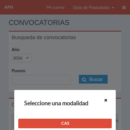
Guia de Postulación
APN
Mi cuenta
CONVOCATORIAS
Busqueda de convocatorias
Año
2026
Puesto
Buscar
Seleccione una modalidad
Convocatorias
Proceso
Puesto
CAS