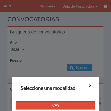
Guia de Postulación
APN
Mi cuenta
CONVOCATORIAS
Busqueda de convocatorias
Año
2026
Puesto
Buscar
Seleccione una modalidad
Convocatorias
Proceso
Puesto
CAS