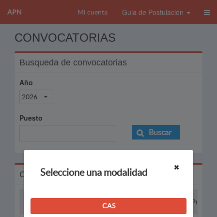
Guia de Postulación
APN
Mi cuenta
CONVOCATORIAS
Busqueda de convocatorias
Año
2026
Puesto
Buscar
Seleccione una modalidad
Convocatorias
Proceso
Puesto
CAS