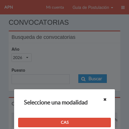
Guia de Postulación
APN
Mi cuenta
CONVOCATORIAS
Busqueda de convocatorias
Año
2026
Puesto
Buscar
Seleccione una modalidad
Convocatorias
Proceso
Puesto
CAS