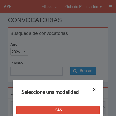
Guia de Postulación
APN
Mi cuenta
CONVOCATORIAS
Busqueda de convocatorias
Año
2026
Puesto
Buscar
Seleccione una modalidad
Convocatorias
Proceso
Puesto
CAS