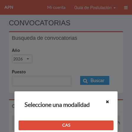
Guia de Postulación
APN
Mi cuenta
CONVOCATORIAS
Busqueda de convocatorias
Año
2026
Puesto
Buscar
Seleccione una modalidad
Convocatorias
Proceso
Puesto
CAS