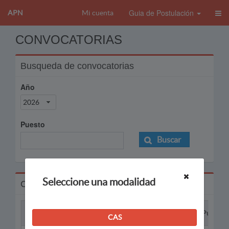
Guia de Postulación
APN
Mi cuenta
CONVOCATORIAS
Busqueda de convocatorias
Año
2026
Puesto
Buscar
Seleccione una modalidad
Convocatorias
Proceso
Puesto
CAS