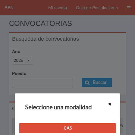
Guia de Postulación
APN
Mi cuenta
CONVOCATORIAS
Busqueda de convocatorias
Año
2026
Puesto
Buscar
Seleccione una modalidad
Convocatorias
Proceso
Puesto
CAS