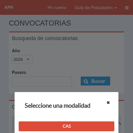
Guia de Postulación
APN
Mi cuenta
CONVOCATORIAS
Busqueda de convocatorias
Año
2026
Puesto
Buscar
Seleccione una modalidad
Convocatorias
Proceso
Puesto
CAS