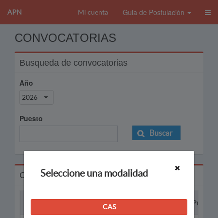
Guia de Postulación
APN
Mi cuenta
CONVOCATORIAS
Busqueda de convocatorias
Año
2026
Puesto
Buscar
Seleccione una modalidad
Convocatorias
Proceso
Puesto
CAS