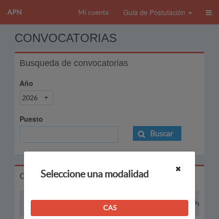
Guia de Postulación
APN
Mi cuenta
CONVOCATORIAS
Busqueda de convocatorias
Año
2026
Puesto
Buscar
Seleccione una modalidad
Convocatorias
Proceso
Puesto
CAS