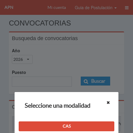
Guia de Postulación
APN
Mi cuenta
CONVOCATORIAS
Busqueda de convocatorias
Año
2026
Puesto
Buscar
Seleccione una modalidad
Convocatorias
Proceso
Puesto
CAS