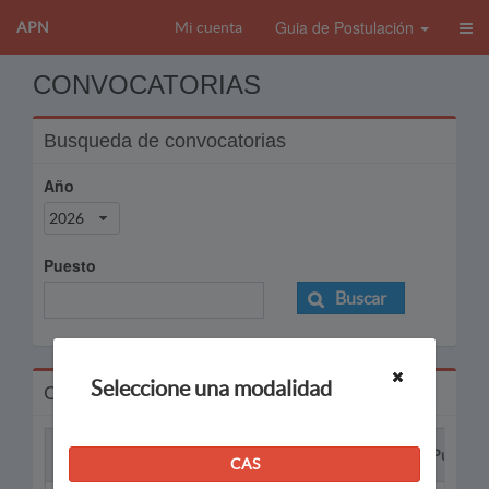
Guia de Postulación
APN
Mi cuenta
CONVOCATORIAS
Busqueda de convocatorias
Año
2026
Puesto
Buscar
Seleccione una modalidad
Convocatorias
Proceso
Puesto
CAS