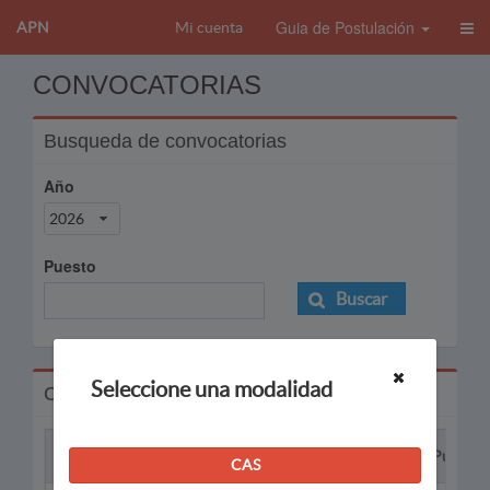
Guia de Postulación
APN
Mi cuenta
CONVOCATORIAS
Busqueda de convocatorias
Año
2026
Puesto
Buscar
Seleccione una modalidad
Convocatorias
Proceso
Puesto
CAS