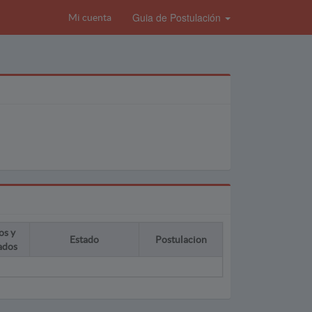
Guia de Postulación
Mi cuenta
os y
Estado
Postulacion
ados