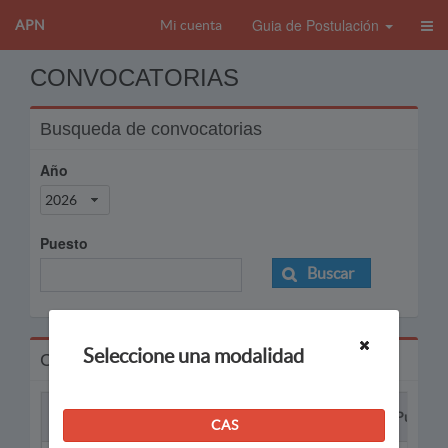
Guia de Postulación
APN
Mi cuenta
CONVOCATORIAS
Busqueda de convocatorias
Año
2026
Puesto
Buscar
Seleccione una modalidad
Convocatorias
Proceso
Puesto
CAS