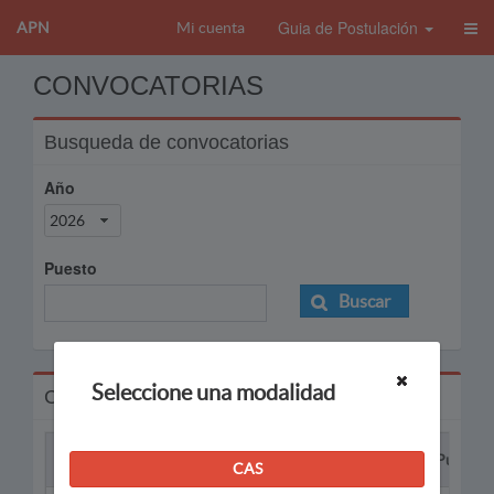
Guia de Postulación
APN
Mi cuenta
CONVOCATORIAS
Busqueda de convocatorias
Año
2026
Puesto
Buscar
Seleccione una modalidad
Convocatorias
Proceso
Puesto
CAS