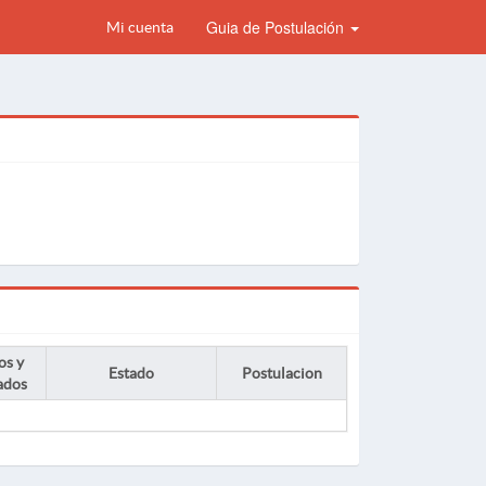
Guia de Postulación
Mi cuenta
os y
Estado
Postulacion
ados