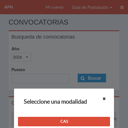
Guia de Postulación
APN
Mi cuenta
CONVOCATORIAS
Busqueda de convocatorias
Año
2026
Puesto
Buscar
Seleccione una modalidad
Convocatorias
Proceso
Puesto
CAS