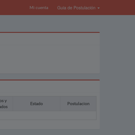
Guia de Postulación
Mi cuenta
os y
Estado
Postulacion
ados