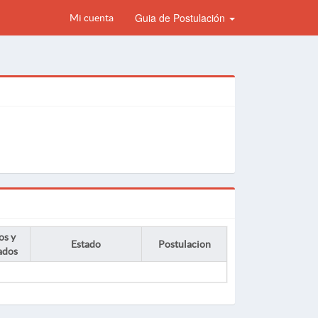
Guia de Postulación
Mi cuenta
os y
Estado
Postulacion
ados