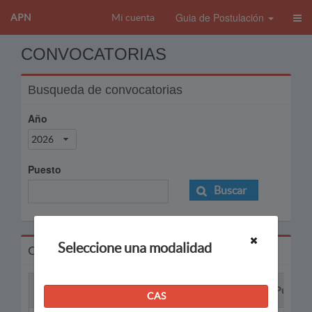
Guia de Postulación
APN
Mi cuenta
CONVOCATORIAS
Busqueda de convocatorias
Año
2026
Puesto
Buscar
Seleccione una modalidad
Convocatorias
Proceso
Puesto
CAS