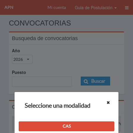
Guia de Postulación
APN
Mi cuenta
CONVOCATORIAS
Busqueda de convocatorias
Año
2026
Puesto
Buscar
Seleccione una modalidad
Convocatorias
Proceso
Puesto
CAS