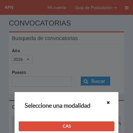
Guia de Postulación
APN
Mi cuenta
CONVOCATORIAS
Busqueda de convocatorias
Año
2026
Puesto
Buscar
Seleccione una modalidad
Convocatorias
Proceso
Puesto
CAS