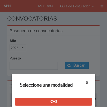
Guia de Postulación
APN
Mi cuenta
CONVOCATORIAS
Busqueda de convocatorias
Año
2026
Puesto
Buscar
Seleccione una modalidad
Convocatorias
Proceso
Puesto
CAS