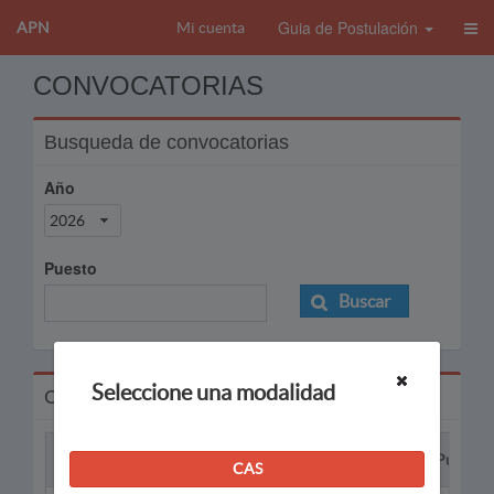
Guia de Postulación
APN
Mi cuenta
CONVOCATORIAS
Busqueda de convocatorias
Año
2026
Puesto
Buscar
Seleccione una modalidad
Convocatorias
Proceso
Puesto
CAS