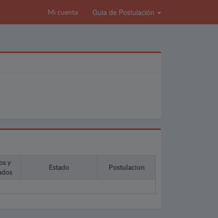
Guia de Postulación
Mi cuenta
os y
Estado
Postulacion
ados