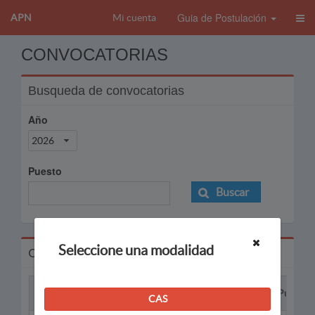
Guia de Postulación
APN
Mi cuenta
CONVOCATORIAS
Busqueda de convocatorias
Año
2026
Puesto
Buscar
Seleccione una modalidad
Convocatorias
Proceso
Puesto
CAS