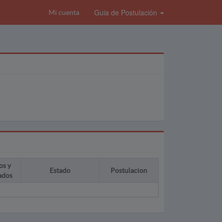
Guia de Postulación
Mi cuenta
os y
Estado
Postulacion
ados