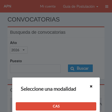
Guia de Postulación
APN
Mi cuenta
CONVOCATORIAS
Busqueda de convocatorias
Año
2026
Puesto
Buscar
Seleccione una modalidad
Convocatorias
Proceso
Puesto
CAS