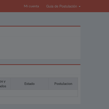
Guia de Postulación
Mi cuenta
os y
Estado
Postulacion
ados