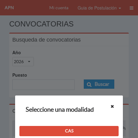
Guia de Postulación
APN
Mi cuenta
CONVOCATORIAS
Busqueda de convocatorias
Año
2026
Puesto
Buscar
Seleccione una modalidad
Convocatorias
Proceso
Puesto
CAS