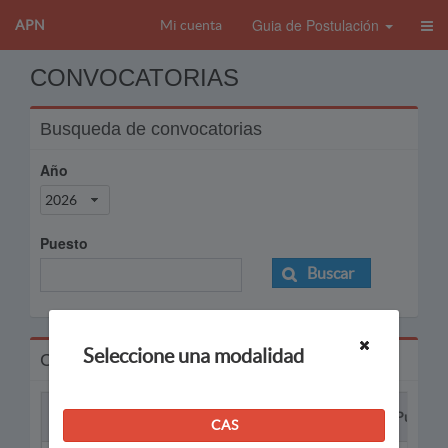
Guia de Postulación
APN
Mi cuenta
CONVOCATORIAS
Busqueda de convocatorias
Año
2026
Puesto
Buscar
Seleccione una modalidad
Convocatorias
Proceso
Puesto
CAS