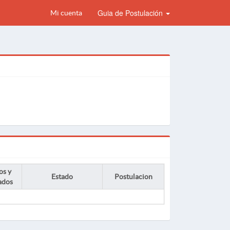
Guia de Postulación
Mi cuenta
os y
Estado
Postulacion
ados