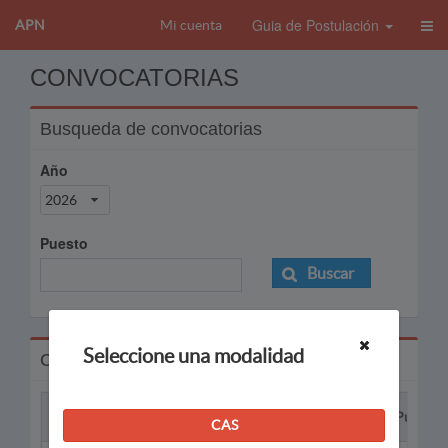
Guia de Postulación
APN
Mi cuenta
CONVOCATORIAS
Busqueda de convocatorias
Año
2026
Puesto
Buscar
Seleccione una modalidad
Convocatorias
Proceso
Puesto
CAS