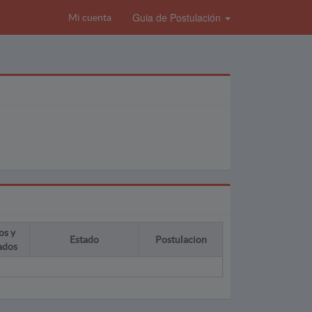
Guia de Postulación
Mi cuenta
os y
Estado
Postulacion
ados