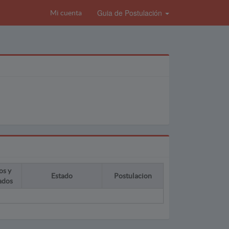
Guia de Postulación
Mi cuenta
os y
Estado
Postulacion
ados